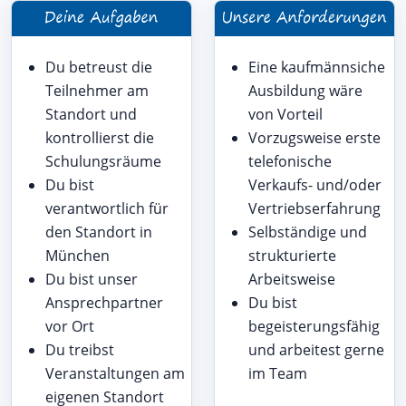
Du betreust die
Eine kaufmännsiche
Teilnehmer am
Ausbildung wäre
Standort und
von Vorteil
kontrollierst die
Vorzugsweise erste
Schulungsräume
telefonische
Du bist
Verkaufs- und/oder
verantwortlich für
Vertriebserfahrung
den Standort in
Selbständige und
München
strukturierte
Du bist unser
Arbeitsweise
Ansprechpartner
Du bist
vor Ort
begeisterungsfähig
Du treibst
und arbeitest gerne
Veranstaltungen am
im Team
eigenen Standort