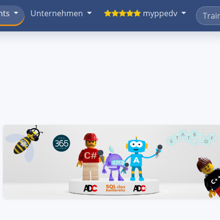
nts
Unternehmen
myppedv