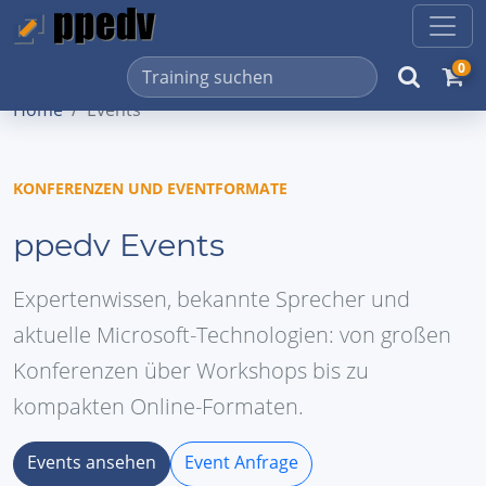
0
Home
Events
KONFERENZEN UND EVENTFORMATE
ppedv Events
Expertenwissen, bekannte Sprecher und
aktuelle Microsoft-Technologien: von großen
Konferenzen über Workshops bis zu
kompakten Online-Formaten.
Events ansehen
Event Anfrage