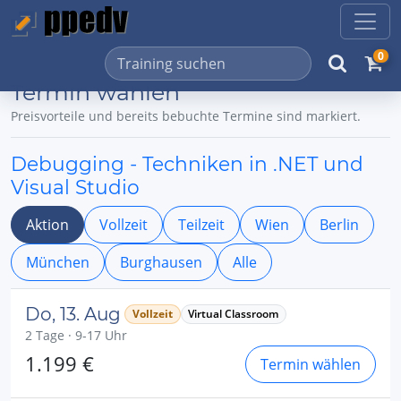
0
Termin wählen
Preisvorteile und bereits bebuchte Termine sind markiert.
Debugging - Techniken in .NET und
Visual Studio
Aktion
Vollzeit
Teilzeit
Wien
Berlin
München
Burghausen
Alle
Do, 13. Aug
Vollzeit
Virtual Classroom
2 Tage · 9-17 Uhr
1.199 €
Termin wählen