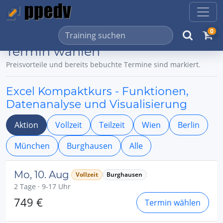
0
Termin wählen
Preisvorteile und bereits bebuchte Termine sind markiert.
Excel Kompaktkurs - Funktionen,
Datenanalyse und Visualisierung
Aktion
Vollzeit
Teilzeit
Wien
Berlin
München
Burghausen
Alle
Mo, 10. Aug
Vollzeit
Burghausen
2 Tage · 9-17 Uhr
749 €
Termin wählen