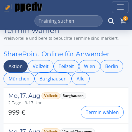
0
Termin wählen
Preisvorteile und bereits bebuchte Termine sind markiert.
SharePoint Online für Anwender
Aktion
Vollzeit
Teilzeit
Wien
Berlin
München
Burghausen
Alle
Mo, 17. Aug
Vollzeit
Burghausen
2 Tage · 9-17 Uhr
999 €
Termin wählen
Mo, 17. Aug
Vollzeit
Virtual Classroom