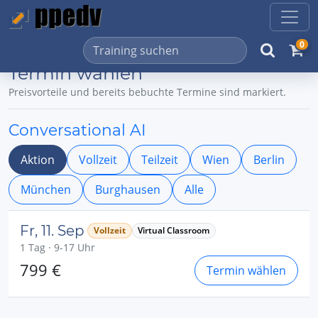
0
Termin wählen
Preisvorteile und bereits bebuchte Termine sind markiert.
Conversational AI
Aktion
Vollzeit
Teilzeit
Wien
Berlin
München
Burghausen
Alle
Fr, 11. Sep
Vollzeit
Virtual Classroom
1 Tag · 9-17 Uhr
799 €
Termin wählen