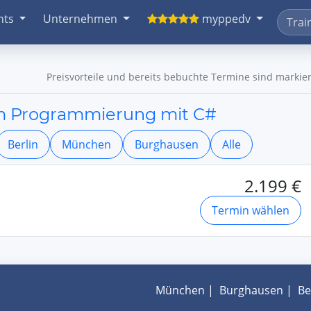
nts
Unternehmen
myppedv
Preisvorteile und bereits bebuchte Termine sind markier
orm Programmierung mit C#
Berlin
München
Burghausen
Alle
2.199 €
Termin wählen
München
|
Burghausen
|
Be