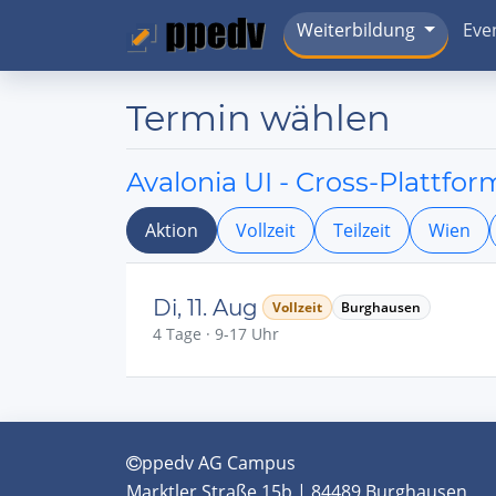
Weiterbildung
Eve
Termin wählen
Avalonia UI - Cross-Plattf
Aktion
Vollzeit
Teilzeit
Wien
Di, 11. Aug
Vollzeit
Burghausen
4 Tage · 9-17 Uhr
ppedv AG Campus
Marktler Straße 15b | 84489 Burghausen