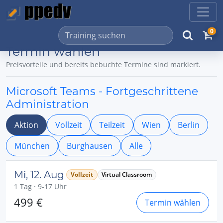
0
Termin wählen
Preisvorteile und bereits bebuchte Termine sind markiert.
Microsoft Teams - Fortgeschrittene
Administration
Aktion
Vollzeit
Teilzeit
Wien
Berlin
München
Burghausen
Alle
Mi, 12. Aug
Vollzeit
Virtual Classroom
1 Tag · 9-17 Uhr
499 €
Termin wählen