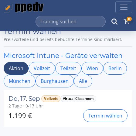
0
Termin wählen
Preisvorteile und bereits bebuchte Termine sind markiert.
Microsoft Intune - Geräte verwalten
Aktion
Vollzeit
Teilzeit
Wien
Berlin
München
Burghausen
Alle
Do, 17. Sep
Vollzeit
Virtual Classroom
2 Tage · 9-17 Uhr
1.199 €
Termin wählen