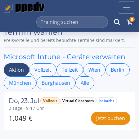
0
Termin wählen
Preisvorteile und bereits bebuchte Termine sind markiert.
Microsoft Intune - Geräte verwalten
Aktion
Vollzeit
Teilzeit
Wien
Berlin
München
Burghausen
Alle
Do, 23. Jul
Vollzeit
Virtual Classroom
bebucht
2 Tage · 9-17 Uhr
1.049 €
Jetzt buchen