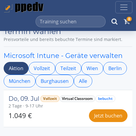
0
Termin wählen
Preisvorteile und bereits bebuchte Termine sind markiert.
Microsoft Intune - Geräte verwalten
Aktion
Vollzeit
Teilzeit
Wien
Berlin
München
Burghausen
Alle
Do, 09. Jul
Vollzeit
Virtual Classroom
bebucht
2 Tage · 9-17 Uhr
1.049 €
Jetzt buchen