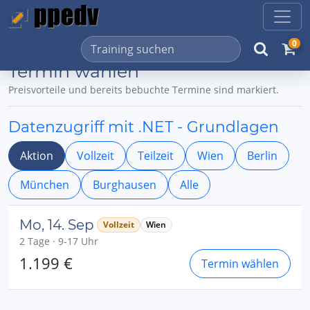
0
Termin wählen
Preisvorteile und bereits bebuchte Termine sind markiert.
Datenzugriff mit .NET - Grundlagen
Aktion
Vollzeit
Teilzeit
Wien
Berlin
München
Burghausen
Alle
Mo, 14. Sep
Vollzeit
Wien
2 Tage · 9-17 Uhr
1.199 €
Termin wählen