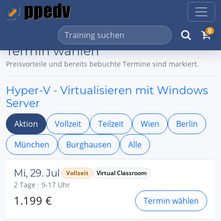
0
Termin wählen
Preisvorteile und bereits bebuchte Termine sind markiert.
Hyper-V - Virtualisieren mit Windows
Server
Aktion
Vollzeit
Teilzeit
Wien
Berlin
München
Burghausen
Alle
Mi, 29. Jul
Vollzeit
Virtual Classroom
2 Tage · 9-17 Uhr
1.199 €
Termin wählen