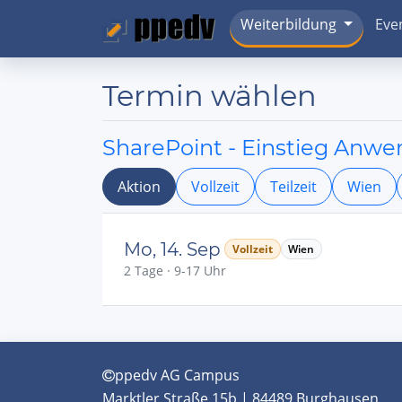
Weiterbildung
Eve
Termin wählen
SharePoint - Einstieg Anw
Aktion
Vollzeit
Teilzeit
Wien
Mo, 14. Sep
Vollzeit
Wien
2 Tage · 9-17 Uhr
ppedv AG Campus
Marktler Straße 15b | 84489 Burghausen