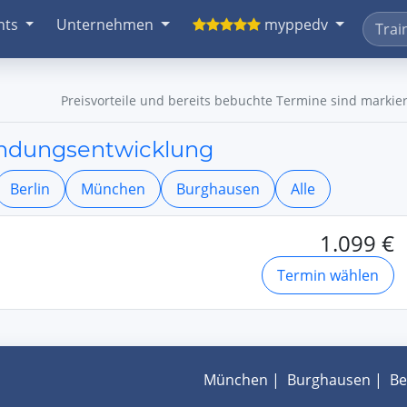
nts
Unternehmen
myppedv
Preisvorteile und bereits bebuchte Termine sind markier
endungsentwicklung
Berlin
München
Burghausen
Alle
1.099 €
Termin wählen
München
|
Burghausen
|
Be