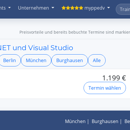
nts
Unternehmen
myppedv
Preisvorteile und bereits bebuchte Termine sind markier
NET und Visual Studio
Berlin
München
Burghausen
Alle
1.199 €
Termin wählen
München
|
Burghausen
|
Be