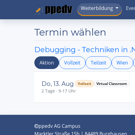
Weiterbildung
Eve
Termin wählen
Debugging - Techniken in .
Aktion
Vollzeit
Teilzeit
Wien
Do, 13. Aug
Vollzeit
Virtual Classroom
2 Tage · 9-17 Uhr
ppedv AG Campus
Marktler Straße 15b | 84489 Burghausen