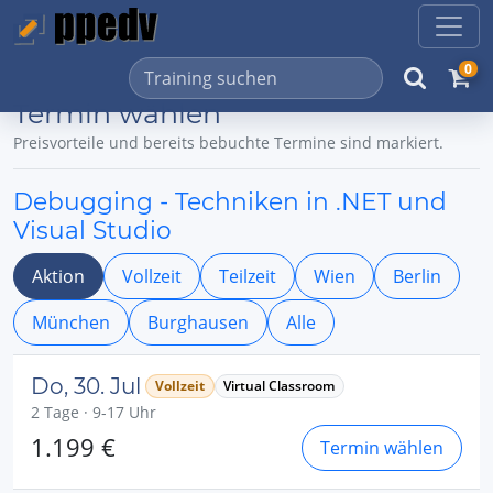
0
Termin wählen
Preisvorteile und bereits bebuchte Termine sind markiert.
Debugging - Techniken in .NET und
Visual Studio
Aktion
Vollzeit
Teilzeit
Wien
Berlin
München
Burghausen
Alle
Do, 30. Jul
Vollzeit
Virtual Classroom
2 Tage · 9-17 Uhr
1.199 €
Termin wählen