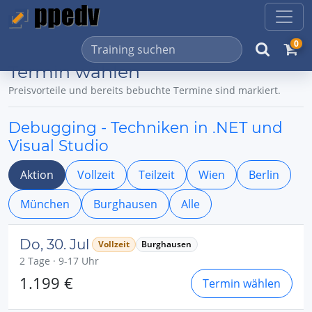
0
Termin wählen
Preisvorteile und bereits bebuchte Termine sind markiert.
Debugging - Techniken in .NET und
Visual Studio
Aktion
Vollzeit
Teilzeit
Wien
Berlin
München
Burghausen
Alle
Do, 30. Jul
Vollzeit
Burghausen
2 Tage · 9-17 Uhr
1.199 €
Termin wählen