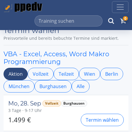
0
Termin wählen
Preisvorteile und bereits bebuchte Termine sind markiert.
VBA - Excel, Access, Word Makro
Programmierung
Aktion
Vollzeit
Teilzeit
Wien
Berlin
München
Burghausen
Alle
Mo, 28. Sep
Vollzeit
Burghausen
3 Tage · 9-17 Uhr
1.499 €
Termin wählen