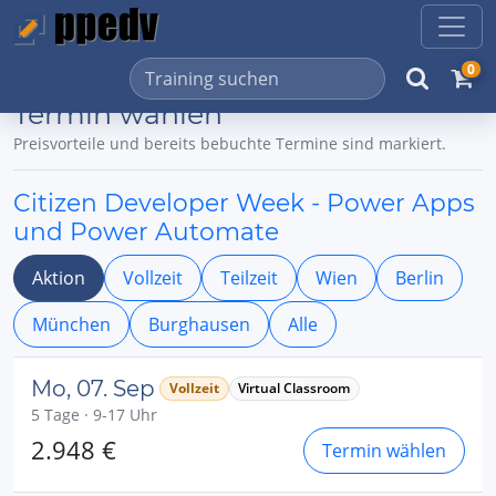
0
Termin wählen
Preisvorteile und bereits bebuchte Termine sind markiert.
Citizen Developer Week - Power Apps
und Power Automate
Aktion
Vollzeit
Teilzeit
Wien
Berlin
München
Burghausen
Alle
Mo, 07. Sep
Vollzeit
Virtual Classroom
5 Tage · 9-17 Uhr
2.948 €
Termin wählen