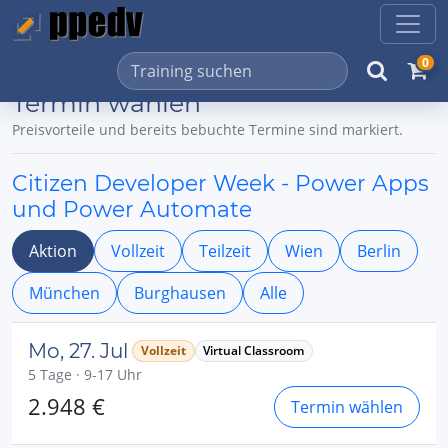
0
Termin wählen
Preisvorteile und bereits bebuchte Termine sind markiert.
Citizen Developer Week - Power Apps
und Power Automate
Aktion
Vollzeit
Teilzeit
Wien
Berlin
München
Burghausen
Alle
Mo, 27. Jul
Vollzeit
Virtual Classroom
5 Tage · 9-17 Uhr
2.948 €
Termin wählen