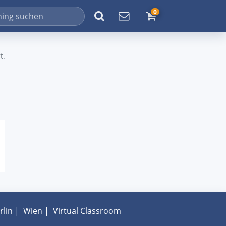
0
t.
rlin
|
Wien
|
Virtual Classroom