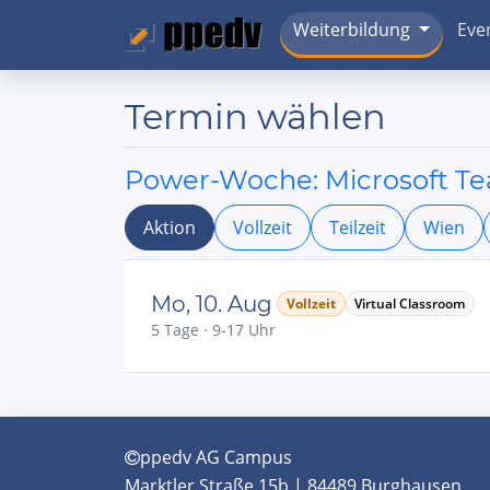
Weiterbildung
Eve
Termin wählen
Power-Woche: Microsoft Tea
Aktion
Vollzeit
Teilzeit
Wien
Mo, 10. Aug
Vollzeit
Virtual Classroom
5 Tage · 9-17 Uhr
ppedv AG Campus
Marktler Straße 15b | 84489 Burghausen