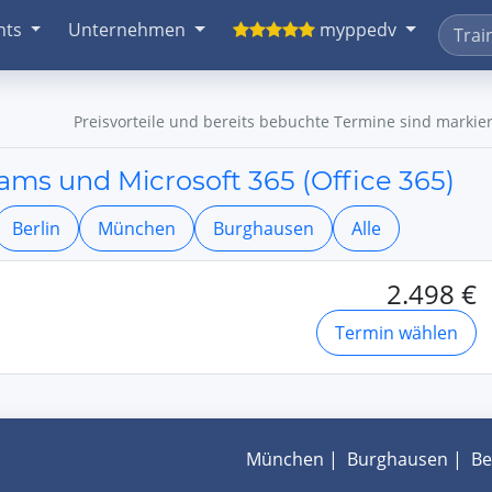
nts
Unternehmen
myppedv
Preisvorteile und bereits bebuchte Termine sind markier
ms und Microsoft 365 (Office 365)
Berlin
München
Burghausen
Alle
2.498 €
Termin wählen
München
|
Burghausen
|
Be