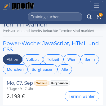
0
Termin wählen
Preisvorteile und bereits bebuchte Termine sind markiert.
Power-Woche: JavaScript, HTML und
CSS
Aktion
Vollzeit
Teilzeit
Wien
Berlin
München
Burghausen
Alle
Mo, 07. Sep
Vollzeit
Burghausen
5 Tage · 9-17 Uhr
2.198 €
Termin wählen