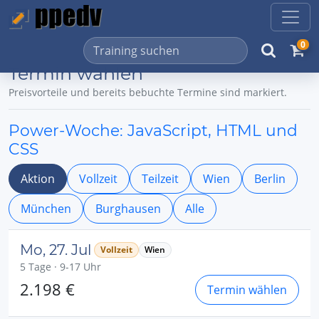
0
Termin wählen
Preisvorteile und bereits bebuchte Termine sind markiert.
Power-Woche: JavaScript, HTML und
CSS
Aktion
Vollzeit
Teilzeit
Wien
Berlin
München
Burghausen
Alle
Mo, 27. Jul
Vollzeit
Wien
5 Tage · 9-17 Uhr
2.198 €
Termin wählen