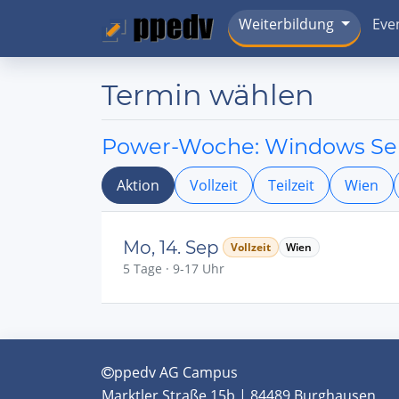
Weiterbildung
Eve
Termin wählen
Power-Woche: Windows Serv
Aktion
Vollzeit
Teilzeit
Wien
Mo, 14. Sep
Vollzeit
Wien
5 Tage · 9-17 Uhr
ppedv AG Campus
Marktler Straße 15b | 84489 Burghausen