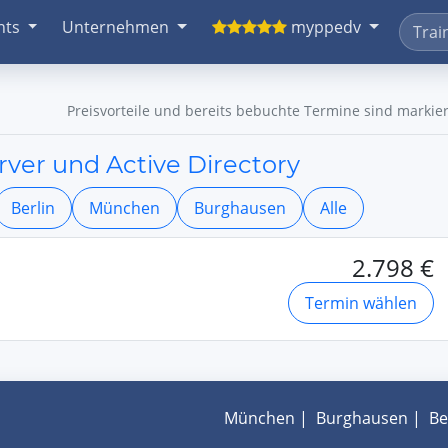
nts
Unternehmen
myppedv
Preisvorteile und bereits bebuchte Termine sind markier
er und Active Directory
Berlin
München
Burghausen
Alle
2.798 €
Termin wählen
München
|
Burghausen
|
Be