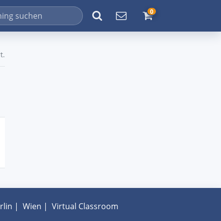
0
t.
rlin
|
Wien
|
Virtual Classroom