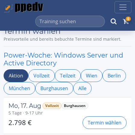
0
Termin wählen
Preisvorteile und bereits bebuchte Termine sind markiert.
Power-Woche: Windows Server und
Active Directory
Aktion
Vollzeit
Teilzeit
Wien
Berlin
München
Burghausen
Alle
Mo, 17. Aug
Vollzeit
Burghausen
5 Tage · 9-17 Uhr
2.798 €
Termin wählen