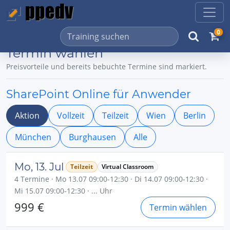
0
Termin wählen
Preisvorteile und bereits bebuchte Termine sind markiert.
SharePoint Online für Anwender
Aktion
Vollzeit
Teilzeit
Wien
Berlin
München
Burghausen
Alle
Mo, 13. Jul
Teilzeit
Virtual Classroom
4 Termine · Mo 13.07 09:00-12:30 · Di 14.07 09:00-12:30 ·
Mi 15.07 09:00-12:30 · ... Uhr
999 €
Termin wählen