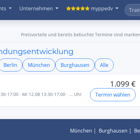
nts
Unternehmen
myppedv
Preisvorteile und bereits bebuchte Termine sind markier
endungsentwicklung
Berlin
München
Burghausen
Alle
1.099 €
30-17:00 · Mi 12.08 13:30-17:00 · ... Uhr
Termin wählen
München
|
Burghausen
|
Be