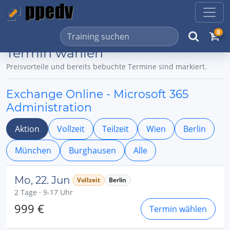
0
Termin wählen
Preisvorteile und bereits bebuchte Termine sind markiert.
Exchange Online - Microsoft 365
Administration
Aktion
Vollzeit
Teilzeit
Wien
Berlin
München
Burghausen
Alle
Mo, 22. Jun
Vollzeit
Berlin
2 Tage · 9-17 Uhr
999 €
Termin wählen