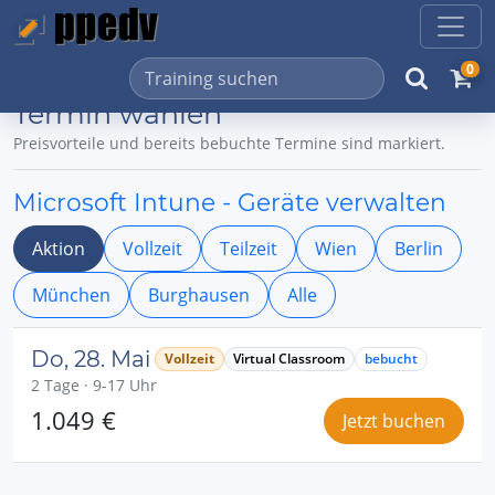
0
Termin wählen
Preisvorteile und bereits bebuchte Termine sind markiert.
Microsoft Intune - Geräte verwalten
Aktion
Vollzeit
Teilzeit
Wien
Berlin
München
Burghausen
Alle
Do, 28. Mai
Vollzeit
Virtual Classroom
bebucht
2 Tage · 9-17 Uhr
1.049 €
Jetzt buchen