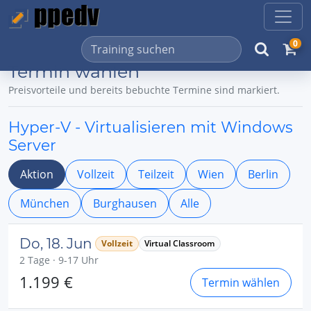
0
Termin wählen
Preisvorteile und bereits bebuchte Termine sind markiert.
Hyper-V - Virtualisieren mit Windows
Server
Aktion
Vollzeit
Teilzeit
Wien
Berlin
München
Burghausen
Alle
Do, 18. Jun
Vollzeit
Virtual Classroom
2 Tage · 9-17 Uhr
1.199 €
Termin wählen