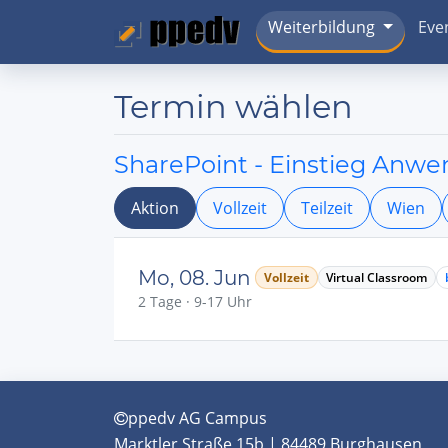
Weiterbildung
Eve
Termin wählen
SharePoint - Einstieg Anw
Aktion
Vollzeit
Teilzeit
Wien
Mo, 08. Jun
Vollzeit
Virtual Classroom
2 Tage · 9-17 Uhr
ppedv AG Campus
Marktler Straße 15b | 84489 Burghausen