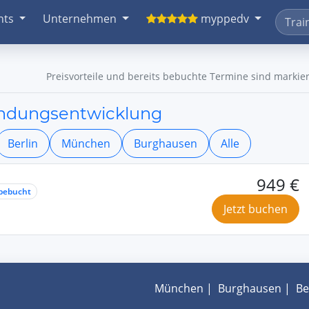
nts
Unternehmen
myppedv
Preisvorteile und bereits bebuchte Termine sind markier
endungsentwicklung
Berlin
München
Burghausen
Alle
949 €
bebucht
Jetzt buchen
München
|
Burghausen
|
Be