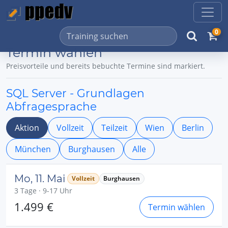
0
Termin wählen
Preisvorteile und bereits bebuchte Termine sind markiert.
SQL Server - Grundlagen
Abfragesprache
Aktion
Vollzeit
Teilzeit
Wien
Berlin
München
Burghausen
Alle
Mo, 11. Mai
Vollzeit
Burghausen
3 Tage · 9-17 Uhr
1.499 €
Termin wählen