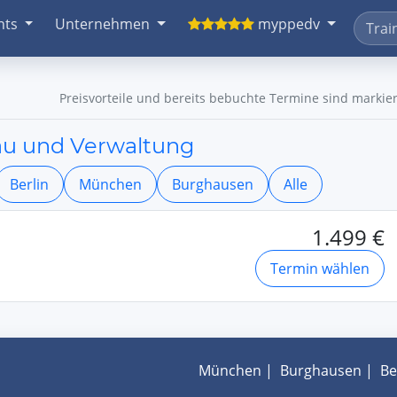
nts
Unternehmen
myppedv
Preisvorteile und bereits bebuchte Termine sind markier
bau und Verwaltung
Berlin
München
Burghausen
Alle
1.499 €
Termin wählen
München
|
Burghausen
|
Be