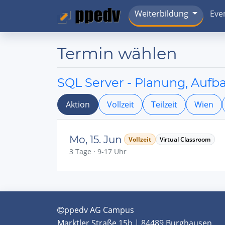
Weiterbildung
Eve
Termin wählen
SQL Server - Planung, Auf
Aktion
Vollzeit
Teilzeit
Wien
Mo, 15. Jun
Vollzeit
Virtual Classroom
3 Tage · 9-17 Uhr
ppedv AG Campus
Marktler Straße 15b | 84489 Burghausen