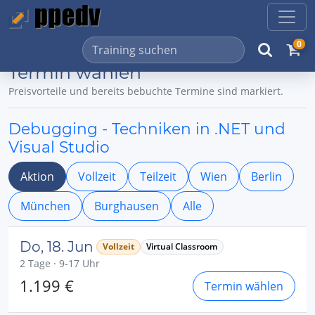
0
Termin wählen
Preisvorteile und bereits bebuchte Termine sind markiert.
Debugging - Techniken in .NET und
Visual Studio
Aktion
Vollzeit
Teilzeit
Wien
Berlin
München
Burghausen
Alle
Do, 18. Jun
Vollzeit
Virtual Classroom
2 Tage · 9-17 Uhr
1.199 €
Termin wählen