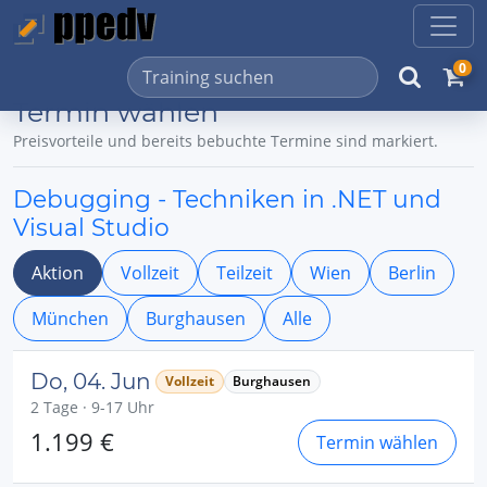
0
Termin wählen
Preisvorteile und bereits bebuchte Termine sind markiert.
Debugging - Techniken in .NET und
Visual Studio
Aktion
Vollzeit
Teilzeit
Wien
Berlin
München
Burghausen
Alle
Do, 04. Jun
Vollzeit
Burghausen
2 Tage · 9-17 Uhr
1.199 €
Termin wählen