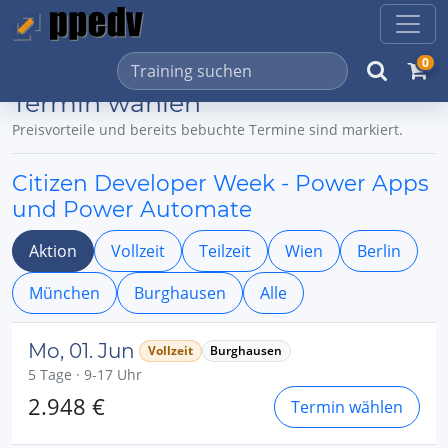
0
Termin wählen
Preisvorteile und bereits bebuchte Termine sind markiert.
Citizen Developer Week - Power Apps
und Power Automate
Aktion
Vollzeit
Teilzeit
Wien
Berlin
München
Burghausen
Alle
Mo, 01. Jun
Vollzeit
Burghausen
5 Tage · 9-17 Uhr
2.948 €
Termin wählen