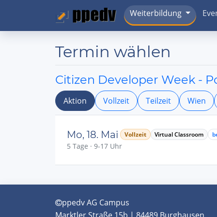
Weiterbildung
Eve
Termin wählen
Citizen Developer Week - 
Aktion
Vollzeit
Teilzeit
Wien
Mo, 18. Mai
Vollzeit
Virtual Classroom
b
5 Tage · 9-17 Uhr
ppedv AG Campus
Marktler Straße 15b | 84489 Burghausen