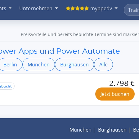
nts
Unternehmen
myppedv
Preisvorteile und bereits bebuchte Termine sind markier
Power Apps und Power Automate
Berlin
München
Burghausen
Alle
2.798 €
ebucht
Jetzt buchen
München
|
Burghausen
|
Be