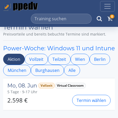
0
Termin wählen
Preisvorteile und bereits bebuchte Termine sind markiert.
Power-Woche: Windows 11 und Intune
Aktion
Vollzeit
Teilzeit
Wien
Berlin
München
Burghausen
Alle
Mo, 08. Jun
Vollzeit
Virtual Classroom
5 Tage · 9-17 Uhr
2.598 €
Termin wählen