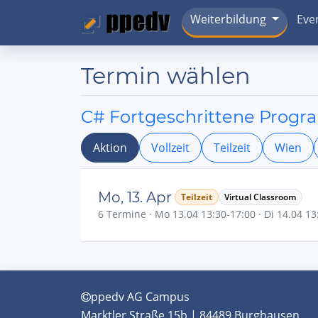
Weiterbildung
Eve
Termin wählen
C# Fortgeschrittene Prog
Aktion
Vollzeit
Teilzeit
Wien
Mo, 13. Apr
Teilzeit
Virtual Classroom
6 Termine · Mo 13.04 13:30-17:00 · Di 14.04 13:
ppedv AG Campus
Marktler Straße 15b | 84489 Burghausen