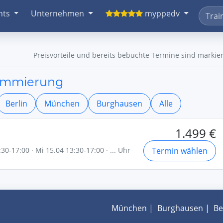
nts
Unternehmen
myppedv
Preisvorteile und bereits bebuchte Termine sind markier
rammierung
Berlin
München
Burghausen
Alle
1.499 €
30-17:00 · Mi 15.04 13:30-17:00 · ... Uhr
Termin wählen
München
|
Burghausen
|
Be