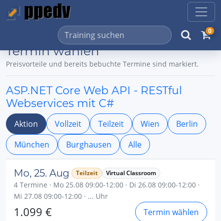
0
Termin wählen
Preisvorteile und bereits bebuchte Termine sind markiert.
ASP.NET Core Web API - RESTful
Webservices mit C#
Aktion
Vollzeit
Teilzeit
Wien
Berlin
München
Burghausen
Alle
Mo, 25. Aug
Teilzeit
Virtual Classroom
4 Termine · Mo 25.08 09:00-12:00 · Di 26.08 09:00-12:00 ·
Mi 27.08 09:00-12:00 · ... Uhr
1.099 €
Termin wählen