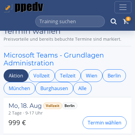
0
Termin wählen
Preisvorteile und bereits bebuchte Termine sind markiert.
Microsoft Teams - Grundlagen
Administration
Aktion
Vollzeit
Teilzeit
Wien
Berlin
München
Burghausen
Alle
Mo, 18. Aug
Vollzeit
Berlin
2 Tage · 9-17 Uhr
999 €
Termin wählen