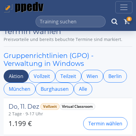
0
Termin wählen
Preisvorteile und bereits bebuchte Termine sind markiert.
Gruppenrichtlinien (GPO) -
Verwaltung in Windows
Aktion
Vollzeit
Teilzeit
Wien
Berlin
München
Burghausen
Alle
Do, 11. Dez
Vollzeit
Virtual Classroom
2 Tage · 9-17 Uhr
1.199 €
Termin wählen