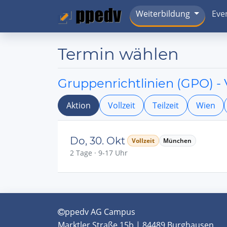
Weiterbildung
Eve
Termin wählen
Gruppenrichtlinien (GPO) -
Aktion
Vollzeit
Teilzeit
Wien
Do, 30. Okt
Vollzeit
München
2 Tage · 9-17 Uhr
ppedv AG Campus
Marktler Straße 15b | 84489 Burghausen