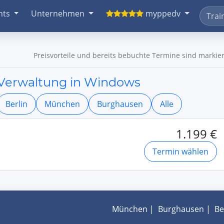
nts
Unternehmen
myppedv
Preisvorteile und bereits bebuchte Termine sind markier
 Verwaltung in Windows
Berlin
München
Burghausen
Alle
1.199 €
Termin wählen
München
|
Burghausen
|
Be