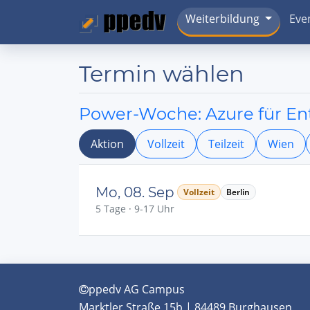
Weiterbildung
Eve
Termin wählen
Power-Woche: Azure für En
Aktion
Vollzeit
Teilzeit
Wien
Mo, 08. Sep
Vollzeit
Berlin
5 Tage · 9-17 Uhr
ppedv AG Campus
Marktler Straße 15b | 84489 Burghausen