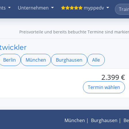
nts
Unternehmen
myppedv
Preisvorteile und bereits bebuchte Termine sind markier
twickler
Berlin
München
Burghausen
Alle
2.399 €
Termin wählen
München
|
Burghausen
|
Be