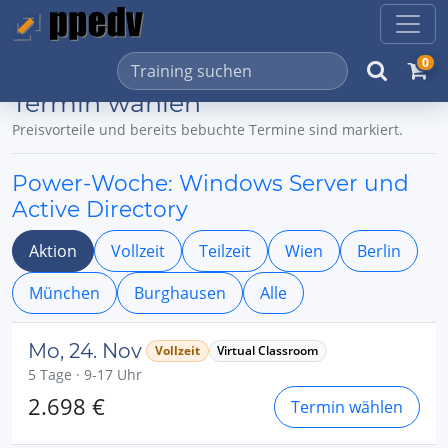
0
Termin wählen
Preisvorteile und bereits bebuchte Termine sind markiert.
Power-Woche: Windows Server und
Active Directory
Aktion
Vollzeit
Teilzeit
Wien
Berlin
München
Burghausen
Alle
Mo, 24. Nov
Vollzeit
Virtual Classroom
5 Tage · 9-17 Uhr
2.698 €
Termin wählen