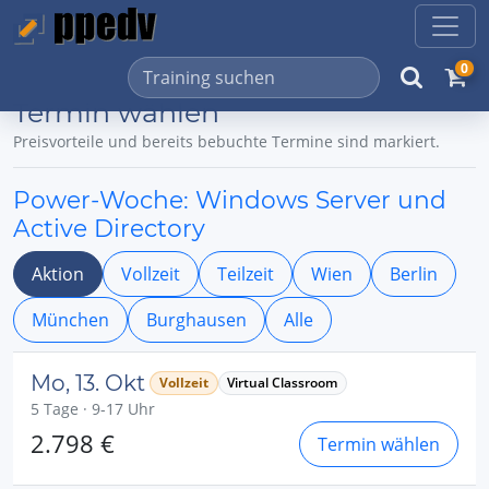
0
Termin wählen
Preisvorteile und bereits bebuchte Termine sind markiert.
Power-Woche: Windows Server und
Active Directory
Aktion
Vollzeit
Teilzeit
Wien
Berlin
München
Burghausen
Alle
Mo, 13. Okt
Vollzeit
Virtual Classroom
5 Tage · 9-17 Uhr
2.798 €
Termin wählen