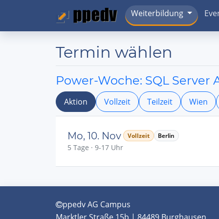
Weiterbildung
Eve
Termin wählen
Power-Woche: SQL Server 
Aktion
Vollzeit
Teilzeit
Wien
Mo, 10. Nov
Vollzeit
Berlin
5 Tage · 9-17 Uhr
ppedv AG Campus
Marktler Straße 15b | 84489 Burghausen