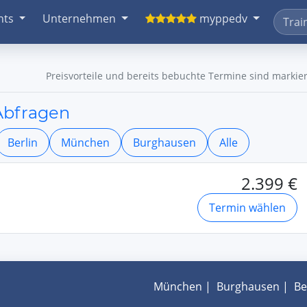
nts
Unternehmen
myppedv
Preisvorteile und bereits bebuchte Termine sind markier
Abfragen
Berlin
München
Burghausen
Alle
2.399 €
Termin wählen
München
|
Burghausen
|
Be