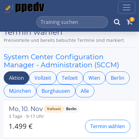
0
Termin wählen
Preisvorteile und bereits bebuchte Termine sind markiert.
System Center Configuration
Manager - Administration (SCCM)
Aktion
Vollzeit
Teilzeit
Wien
Berlin
München
Burghausen
Alle
Mo, 10. Nov
Vollzeit
Berlin
3 Tage · 9-17 Uhr
1.499 €
Termin wählen