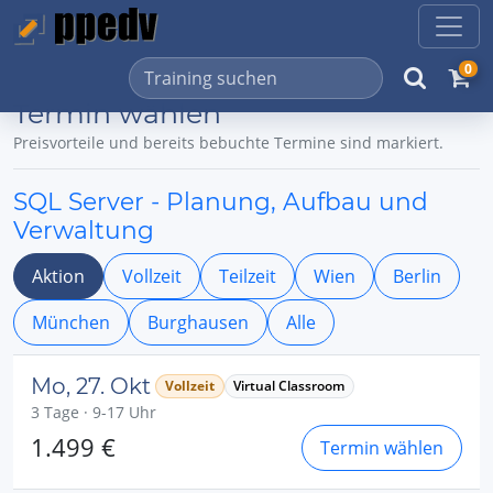
0
Termin wählen
Preisvorteile und bereits bebuchte Termine sind markiert.
SQL Server - Planung, Aufbau und
Verwaltung
Aktion
Vollzeit
Teilzeit
Wien
Berlin
München
Burghausen
Alle
Mo, 27. Okt
Vollzeit
Virtual Classroom
3 Tage · 9-17 Uhr
1.499 €
Termin wählen